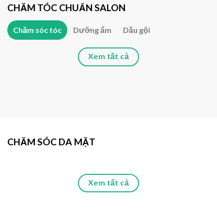
CHĂM TÓC CHUẨN SALON
Chăm sóc tóc
Dưỡng ẩm
Dầu gội
Xem tất cả
CHĂM SÓC DA MẶT
Xem tất cả